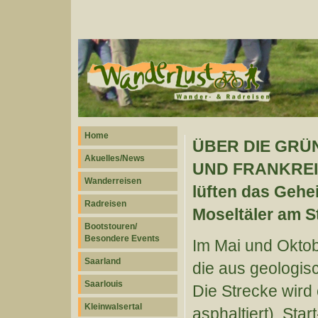
Home
ÜBER DIE GRÜ
Akuelles/News
UND FRANKRE
Wanderreisen
lüften das Gehe
Radreisen
Moseltäler am 
Bootstouren/
Besondere Events
Im Mai und Oktobe
Saarland
die aus geologisc
Saarlouis
Die Strecke wird
Kleinwalsertal
asphaltiert). Sta