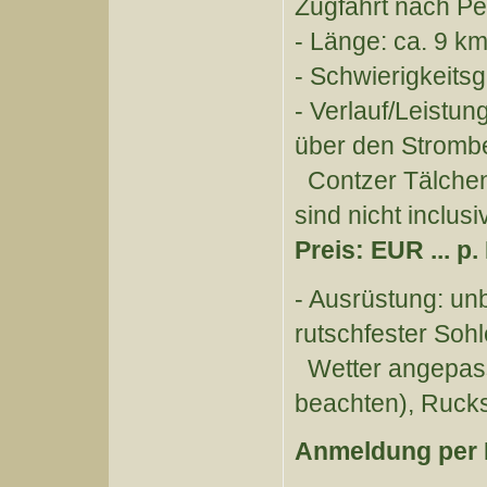
Zugfahrt nach Pe
- Länge: ca. 9 km
- Schwierigkeitsg
- Verlauf/Leistu
über den Stromb
Contzer Tälchen,
sind nicht inclusi
Preis: EUR ... p. 
- Ausrüstung: un
rutschfester Soh
Wetter angepass
beachten), Ruck
Anmeldung per 