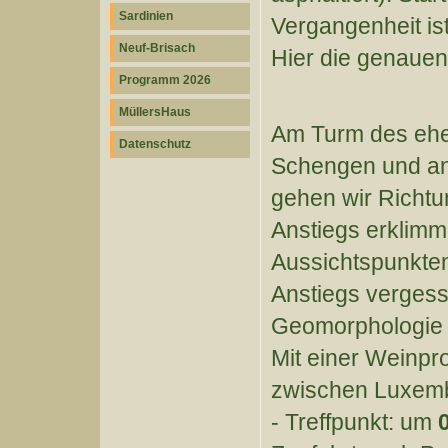
Sardinien
Vergangenheit is
Neuf-Brisach
Hier die genaue
Programm 2026
26.0
MüllersHaus
Am Turm des eh
Datenschutz
Schengen und an
gehen wir Richtun
Anstiegs erklimm
Aussichtspunkten
Anstiegs vergess
Geomorphologie 
Mit einer Weinpr
zwischen Luxemb
- Treffpunkt: um