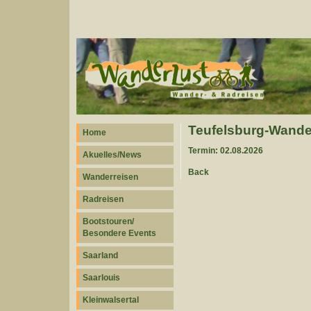
Teufelsburg-Wande
Home
Termin: 02.08.2026
Akuelles/News
Back
Wanderreisen
Radreisen
Bootstouren/
Besondere Events
Saarland
Saarlouis
Kleinwalsertal