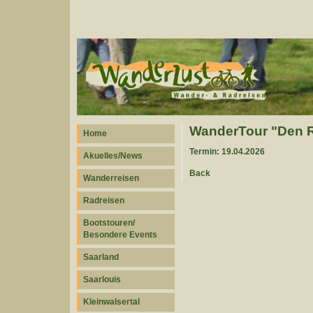
WanderTour "Den R
Home
Termin: 19.04.2026
Akuelles/News
Back
Wanderreisen
Radreisen
Bootstouren/
Besondere Events
Saarland
Saarlouis
Kleinwalsertal