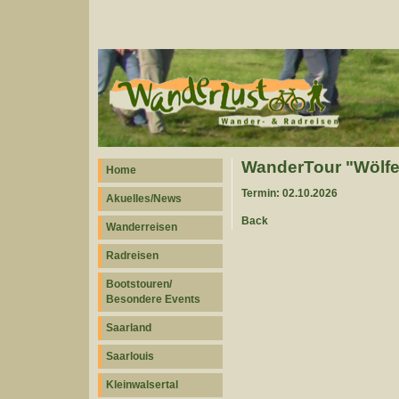
WanderTour "Wölfe 
Home
Termin: 02.10.2026
Akuelles/News
Back
Wanderreisen
Radreisen
Bootstouren/
Besondere Events
Saarland
Saarlouis
Kleinwalsertal