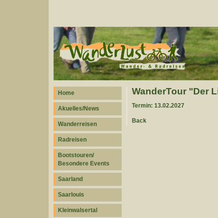
WanderTour "Der L
Home
Termin: 13.02.2027
Akuelles/News
Back
Wanderreisen
Radreisen
Bootstouren/
Besondere Events
Saarland
Saarlouis
Kleinwalsertal