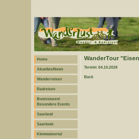
WanderTour "Eisen
Home
Termin: 04.10.2026
Akuelles/News
Back
Wanderreisen
Radreisen
Bootstouren/
Besondere Events
Saarland
Saarlouis
Kleinwalsertal