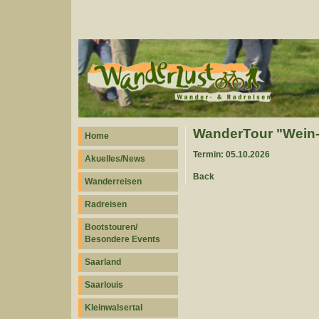
WanderTour "Wein- 
Home
Termin: 05.10.2026
Akuelles/News
Back
Wanderreisen
Radreisen
Bootstouren/
Besondere Events
Saarland
Saarlouis
Kleinwalsertal