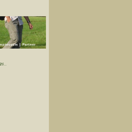
Impressum
|
Partner
.2
6
...