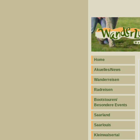
Home
Akuelles/News
Wanderreisen
Radreisen
Bootstouren/
Besondere Events
Saarland
Saarlouis
Kleinwalsertal