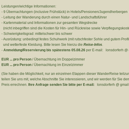
Leistungen/wichtige Informationen:
- 9 Übernachtungen (inclusive Frühstück) in Hotels/Pensionen/Jugendherbergen
- Leitung der Wanderung durch einen Natur- und Landschaftsführer
- Kartenmaterial und Informationen zur gesamten Wegstrecke
(nicht inbegriffen sind die Kosten für Hin- und Rückreise sowie Verpflegungskost
- Schwierigkeitsgrad: mittelschwer bis schwer
- Ausrüstung: unbedingt festes Schuhwerk (mit rutschfester Sohle und gutem Profil
und wetterfeste Kleidung. Bitte lesen Sie hierzu die
Reise-Infos
.
-
Anmeldung/Reservierung bis spätestens 05.08.26
per E-mail: lonsdorferh @ 
EUR ... pro Person
/ Übernachtung im Doppelzimmer
EUR ... pro Person
/ Übernachtung im Einzelzimmer
(Sie haben die Möglichkeit, nur an einzelnen Etappen dieser WanderReise teilzu
teilen Sie uns mit, welche Abschnitte Sie interessieren, und wir werden für Sie de
Preis errechnen.
Ihre Anfrage senden Sie bitte per E-mail:
lonsdorferh @ gmail 