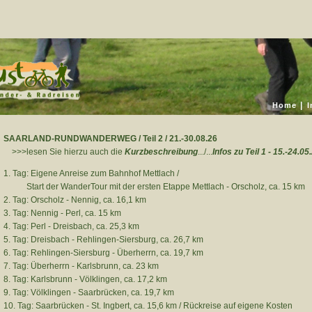
Home
|
SAARLAND-RUNDWANDERWEG / Teil 2 / 21.-30.08.26
>>>lesen Sie hierzu auch die
Kurzbeschreibung
.../...
Infos zu Teil 1 - 15.-24.05
1. Tag: Eigene Anreise zum Bahnhof Mettlach /
Start der WanderTour mit der ersten Etappe Mettlach - Orscholz, ca. 15 km
2. Tag: Orscholz - Nennig, ca. 16,1 km
3. Tag: Nennig - Perl, ca. 15 km
4. Tag: Perl - Dreisbach, ca. 25,3 km
5. Tag: Dreisbach - Rehlingen-Siersburg, ca. 26,7 km
6. Tag: Rehlingen-Siersburg - Überherrn, ca. 19,7 km
7. Tag: Überherrn - Karlsbrunn, ca. 23 km
8. Tag: Karlsbrunn - Völklingen, ca. 17,2 km
9. Tag: Völklingen - Saarbrücken, ca. 19,7 km
10. Tag: Saarbrücken - St. Ingbert, ca. 15,6 km / Rückreise auf eigene Kosten