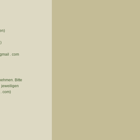
en)
)
gmail . com
nehmen. Bitte
n jeweiligen
. com)